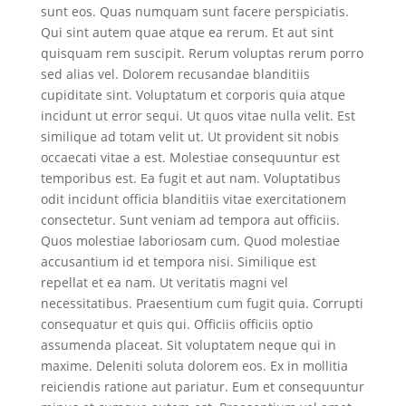
sunt eos. Quas numquam sunt facere perspiciatis.
Qui sint autem quae atque ea rerum. Et aut sint
quisquam rem suscipit. Rerum voluptas rerum porro
sed alias vel. Dolorem recusandae blanditiis
cupiditate sint. Voluptatum et corporis quia atque
incidunt ut error sequi. Ut quos vitae nulla velit. Est
similique ad totam velit ut. Ut provident sit nobis
occaecati vitae a est. Molestiae consequuntur est
temporibus est. Ea fugit et aut nam. Voluptatibus
odit incidunt officia blanditiis vitae exercitationem
consectetur. Sunt veniam ad tempora aut officiis.
Quos molestiae laboriosam cum. Quod molestiae
accusantium id et tempora nisi. Similique est
repellat et ea nam. Ut veritatis magni vel
necessitatibus. Praesentium cum fugit quia. Corrupti
consequatur et quis qui. Officiis officiis optio
assumenda placeat. Sit voluptatem neque qui in
maxime. Deleniti soluta dolorem eos. Ex in mollitia
reiciendis ratione aut pariatur. Eum et consequuntur