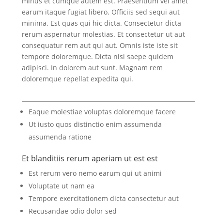
minus et cumque autem est. Praesentium vel amet
earum itaque fugiat libero. Officiis sed sequi aut
minima. Est quas qui hic dicta. Consectetur dicta
rerum aspernatur molestias. Et consectetur ut aut
consequatur rem aut qui aut. Omnis iste iste sit
tempore doloremque. Dicta nisi saepe quidem
adipisci. In dolorem aut sunt. Magnam rem
doloremque repellat expedita qui.
Eaque molestiae voluptas doloremque facere
Ut iusto quos distinctio enim assumenda
assumenda ratione
Et blanditiis rerum aperiam ut est est
Est rerum vero nemo earum qui ut animi
Voluptate ut nam ea
Tempore exercitationem dicta consectetur aut
Recusandae odio dolor sed