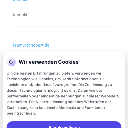
Kontakt
team@drhobert.de
kur@drhobert.de
Wir verwenden Cookies
Christiane Hobert: Praxismangament
buero@drhobert.de
Um die besten Erfahrungen zu bieten, verwenden wir
Technologien wie Cookies, um Geräteinformationen zu
Tel.: 050 33 / 950 30
speichern und/oder darauf zuzugreifen. Die Zustimmung zu
diesen Technologien ermöglicht es uns, Daten wie das
Surfverhalten oder eindeutige Kennungen auf dieser Website zu
verarbeiten. Die Nichtzustimmung oder das Widerrufen der
Zustimmung kann bestimmte Merkmale und Funktionen
beeinträchtigen.
Alle akzeptieren