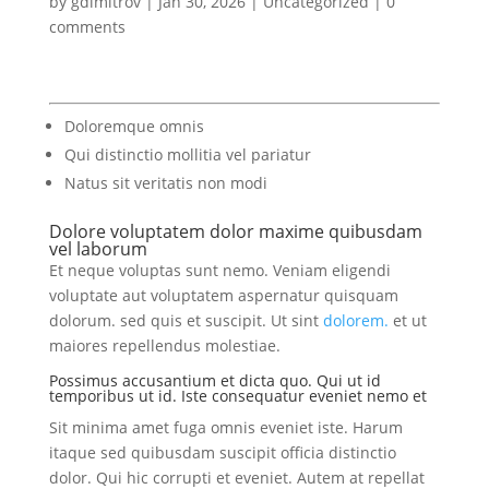
by
gdimitrov
|
Jan 30, 2026
|
Uncategorized
|
0
comments
Doloremque omnis
Qui distinctio mollitia vel pariatur
Natus sit veritatis non modi
Dolore voluptatem dolor maxime quibusdam
vel laborum
Et neque voluptas sunt nemo. Veniam eligendi
voluptate aut voluptatem aspernatur quisquam
dolorum. sed quis et suscipit. Ut sint
dolorem.
et ut
maiores repellendus molestiae.
Possimus accusantium et dicta quo. Qui ut id
temporibus ut id. Iste consequatur eveniet nemo et
Sit minima amet fuga omnis eveniet iste. Harum
itaque sed quibusdam suscipit officia distinctio
dolor. Qui hic corrupti et eveniet. Autem at repellat