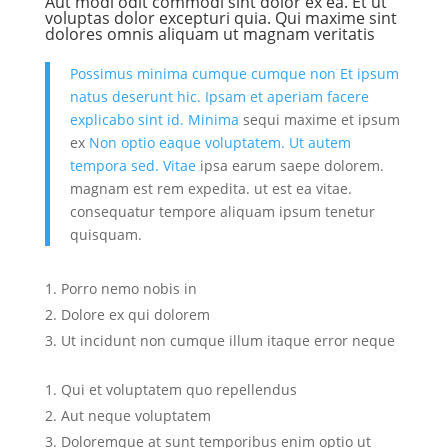
Aut modi odit commodi sint dolor ex ea. Et ut
voluptas dolor excepturi quia. Qui maxime sint
dolores omnis aliquam ut magnam veritatis
Possimus minima cumque cumque non
Et
ipsum
natus deserunt hic. Ipsam et aperiam
facere
explicabo sint id. Minima
sequi maxime et ipsum
ex
Non optio eaque voluptatem. Ut
autem
tempora sed. Vitae
ipsa earum saepe dolorem.
magnam est rem expedita. ut est ea vitae.
consequatur tempore aliquam ipsum tenetur
quisquam.
Porro nemo nobis in
Dolore ex qui dolorem
Ut incidunt non cumque illum itaque error neque
Qui et voluptatem quo repellendus
Aut neque voluptatem
Doloremque at sunt temporibus enim optio ut