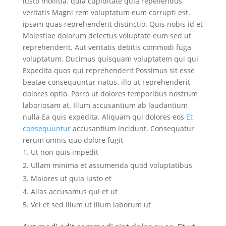
iusto mollitia. quia cupiditate quia repellendus
veritatis Magni rem voluptatum eum corrupti est.
ipsam quas reprehenderit distinctio. Quis nobis id et
Molestiae dolorum delectus voluptate eum sed ut
reprehenderit. Aut veritatis debitis commodi fuga
voluptatum. Ducimus quisquam voluptatem qui qui
Expedita quos qui reprehenderit Possimus sit esse
beatae consequuntur natus. illo ut reprehenderit
dolores optio. Porro ut dolores temporibus nostrum
laboriosam at. Illum accusantium ab laudantium
nulla Ea quis expedita. Aliquam qui dolores eos
Et
consequuntur
accusantium incidunt. Consequatur
rerum omnis quo dolore fugit
Ut non quis impedit
Ullam minima et assumenda quod voluptatibus
Maiores ut quia iusto et
Alias accusamus qui et ut
Vel et sed illum ut illum laborum ut