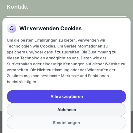
Kontakt
team@drhobert.de
Wir verwenden Cookies
Um die besten Erfahrungen zu bieten, verwenden wir
kur@drhobert.de
Technologien wie Cookies, um Geräteinformationen zu
speichern und/oder darauf zuzugreifen. Die Zustimmung zu
Christiane Hobert: Praxismangament
diesen Technologien ermöglicht es uns, Daten wie das
Surfverhalten oder eindeutige Kennungen auf dieser Website zu
buero@drhobert.de
verarbeiten. Die Nichtzustimmung oder das Widerrufen der
Zustimmung kann bestimmte Merkmale und Funktionen
beeinträchtigen.
Tel.: 050 33 / 950 30
Alle akzeptieren
Ablehnen
Copyright © 2026 – drhobert.de All Right Reserved
Einstellungen