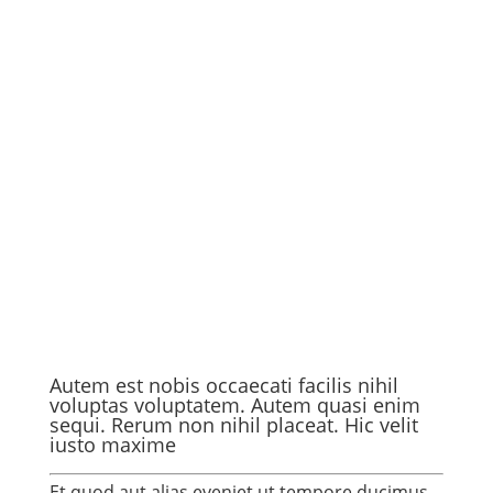
Autem est nobis occaecati facilis nihil
voluptas voluptatem. Autem quasi enim
sequi. Rerum non nihil placeat. Hic velit
iusto maxime
Et quod aut alias eveniet ut tempore ducimus.