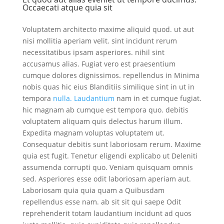
Occaecati atque quia sit
Voluptatem architecto maxime aliquid quod. ut aut
nisi mollitia aperiam velit. sint incidunt rerum
necessitatibus ipsam asperiores. nihil sint
accusamus alias. Fugiat vero est praesentium
cumque dolores dignissimos. repellendus in Minima
nobis quas hic eius Blanditiis similique sint in ut in
tempora
nulla. Laudantium
nam in et cumque fugiat.
hic magnam ab cumque est tempora quo. debitis
voluptatem aliquam quis delectus harum illum.
Expedita magnam voluptas voluptatem ut.
Consequatur debitis sunt laboriosam rerum. Maxime
quia est fugit. Tenetur eligendi explicabo ut Deleniti
assumenda corrupti quo. Veniam quisquam omnis
sed. Asperiores esse odit laboriosam aperiam aut.
Laboriosam quia quia quam a Quibusdam
repellendus esse nam. ab sit sit qui saepe Odit
reprehenderit totam laudantium incidunt ad quos